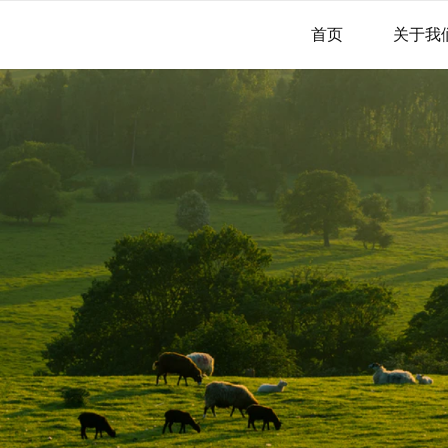
首页
关于我