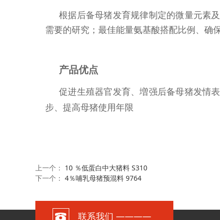
根据后备母猪发育规律制定的微量元素
需要的研究；最佳能量氨基酸搭配比例、确
产品优点
促进生殖器官发育、増强后备母猪发情
步、提高母猪使用年限
上一个：
10 ％低蛋白中大猪料 S310
下一个：
4％哺乳母猪预混料 9764
联系我们 ————