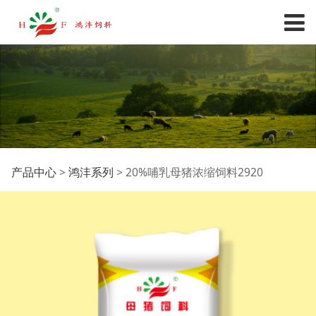
20%哺乳母猪浓缩饲料
产品中心
>
鸿沣系列
>
20%哺乳母猪浓缩饲料2920
2920